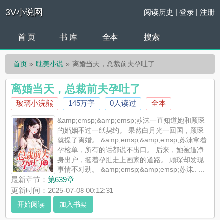
3V小说网
阅读历史
|
登录
|
注册
首 页
书 库
全本
搜索
首页
耽美小说
离婚当天，总裁前夫孕吐了
离婚当天，总裁前夫孕吐了
玻璃小浣熊
145万字
0人读过
全本
&amp;emsp;&amp;emsp;苏沫一直知道她和顾琛
的婚姻不过一纸契约。 果然白月光一回国，顾琛
就提了离婚。 &amp;emsp;&amp;emsp;苏沫拿着
孕检单，所有的话都说不出口。 后来，她被逼净
身出户，挺着孕肚走上画家的道路。 顾琛却发现
事情不对劲。 &amp;emsp;&amp;emsp;苏沫.. ...
《离婚当天，总裁前夫孕吐了》是玻璃小浣熊精心创作的耽美小
最新章节：
第639章
说，3V小说网实时更新离婚当天，总裁前夫孕吐了最新章节并且
更新时间：2025-07-08 00:12:31
提供无弹窗阅读，书友所发表的离婚当天，总裁前夫孕吐了评
开始阅读
加入书架
论，并不代表3V小说网赞同或者支持离婚当天，总裁前夫孕吐了
读者的观点。