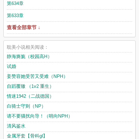
第634章
第633章
查看全部章节 ↓
耽美小说相关阅读：
静海旖旎（校园高H）
试婚
姜赞容她受苦又受难（NPH）
自蹈覆辙 （1v2 重生）
情迷1942（二战德国）
白骑士守则（NP）
请不要骚扰向导！（哨向NPH）
清风鉴水
金属牙套【骨科gl】