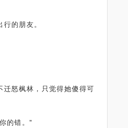
伴出行的朋友。
并不迁怒枫林，只觉得她傻得可
是你的错。”