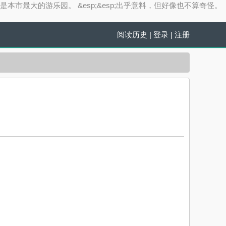
，而是本市最大的游乐园。 &esp;&esp;出乎意料，但好像也不算奇怪。
阅读历史
|
登录
|
注册