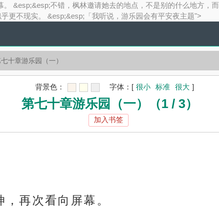
看向屏幕。 &esp;&esp;不错，枫林邀请她去的地点，不是别的什么地方
乎更不现实。 &esp;&esp;「我听说，游乐园会有平安夜主题">
第七十章游乐园（一）
背景色：
字体：
[
很小
标准
很大
]
第七十章游乐园（一）（1 / 3）
加入书签
了定神，再次看向屏幕。