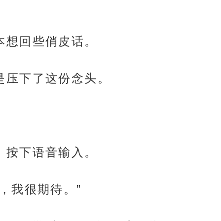
眸，本想回些俏皮话。
好歹是压下了这份念头。
两字，按下语音输入。
枫林，我很期待。”