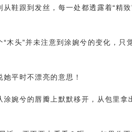
兮么，则从鞋跟到发丝，每一处都透露着“精
枫林这个“木头”并未注意到涂婉兮的变化，
不是说她平时不漂亮的意思！
将目光从涂婉兮的唇瓣上默默移开，从包里