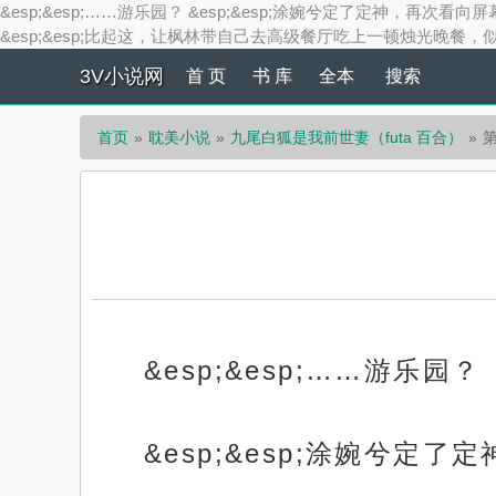
&esp;&esp;……游乐园？ &esp;&esp;涂婉兮定了定神，再次
&esp;&esp;比起这，让枫林带自己去高级餐厅吃上一顿烛光晚餐，似
3V小说网
首 页
书 库
全本
搜索
首页
耽美小说
九尾白狐是我前世妻（futa 百合）
&esp;&esp;……游乐园？
&esp;&esp;涂婉兮定