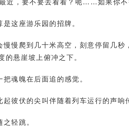
离我们最近，要不要去看看？呃……如果你
这可算是这座游乐园的招牌。
，列车会慢慢爬到几十米高空，刻意停留几
度的悬崖坡上俯冲之下。
体验一把魂魄在后面追的感觉。
，一阵此起彼伏的尖叫伴随着列车运行的声响
皮随之轻跳。