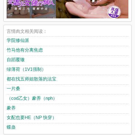
言情肉文相关阅读：
学院修仙派
竹马他有分离焦虑
自蹈覆辙
绿薄荷（1V1强制）
都在找五师姐散落的法宝
一片桑
（cod乙女）豢养（nph）
豢养
女配也要HE（NP 快穿）
蝶蛊