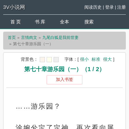
3V小说网
阅读历史
|
登录
|
注册
首 页
书 库
全本
搜索
首页
言情肉文
九尾白狐是我前世妻
第七十章游乐园（一）
背景色：
字体：
[
很小
标准
很大
]
第七十章游乐园（一）（1 / 2）
加入书签
……游乐园？
涂婉兮定了定神，再次看向屏