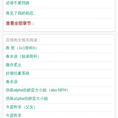
还请不要挡路
再见了我的初恋
查看全部章节 ↓
言情肉文相关阅读：
夜 景（1v1骨科h）
春水误（姐弟骨科）
薇亦柔止
好個坑爹系統
春水误
伪装alpha但娇蛮大小姐（abo NPH）
伪装a1pha但娇蛮大小姐
今是昨非（父女）
今是昨非