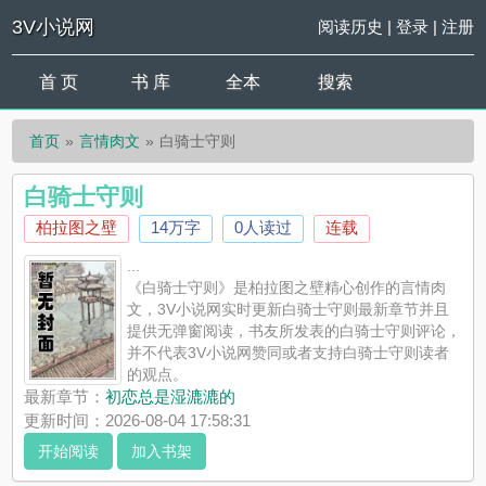
3V小说网
阅读历史
|
登录
|
注册
首 页
书 库
全本
搜索
首页
言情肉文
白骑士守则
白骑士守则
柏拉图之壁
14万字
0人读过
连载
...
《白骑士守则》是柏拉图之壁精心创作的言情肉
文，3V小说网实时更新白骑士守则最新章节并且
提供无弹窗阅读，书友所发表的白骑士守则评论，
并不代表3V小说网赞同或者支持白骑士守则读者
的观点。
最新章节：
初恋总是湿漉漉的
更新时间：2026-08-04 17:58:31
开始阅读
加入书架