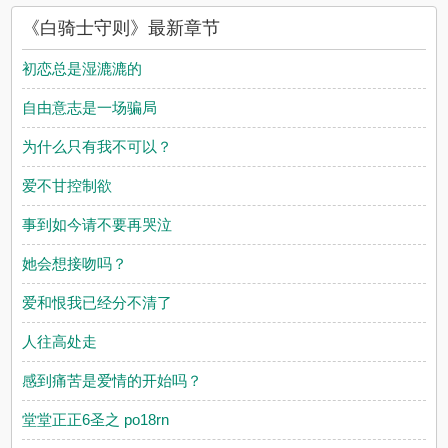
《白骑士守则》最新章节
初恋总是湿漉漉的
自由意志是一场骗局
为什么只有我不可以？
爱不甘控制欲
事到如今请不要再哭泣
她会想接吻吗？
爱和恨我已经分不清了
人往高处走
感到痛苦是爱情的开始吗？
堂堂正正6圣之 po18rn