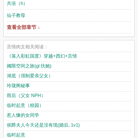
共浴（h）
仙子教母
查看全部章节 ↓
言情肉文相关阅读：
《落入彩虹国度》穿越+西幻+言情
阈限空间之旅(gl 扶她)
湖底（强制爱亲父女）
玲珑阁秘事
雨后（父女 NPH）
临时起意（校园）
惹人慊的女同学
侯爵夫人今天还是没有现(婚后, 1v1)
临时起意