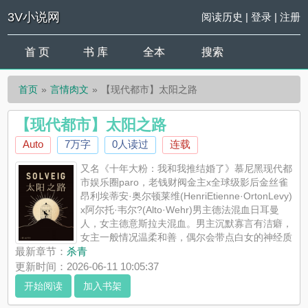
3V小说网
阅读历史
|
登录
|
注册
首 页
书 库
全本
搜索
首页
言情肉文
【现代都市】太阳之路
【现代都市】太阳之路
Auto
7万字
0人读过
连载
又名《十年大粉：我和我推结婚了》慕尼黑现代都
市娱乐圈paro，老钱财阀金主x全球级影后金丝雀
昂利埃蒂安·奥尔顿莱维(HenriEtienne·OrtonLevy)
x阿尔托·韦尔?(Alto·Wehr)男主德法混血日耳曼
人，女主德意斯拉夫混血。男主沉默寡言有洁癖，
女主一般情况温柔和善，偶尔会带点白女的神经质
和mean，不怎么清醒，双C，男主身心唯一一见钟情但是没长
最新章节：
杀青
嘴，女主前期暗恋中期试图抽离后期...
更新时间：2026-06-11 10:05:37
《【现代都市】太阳之路》是Auto精心创作的言情肉文，3V小说
开始阅读
加入书架
网实时更新【现代都市】太阳之路最新章节并且提供无弹窗阅
读，书友所发表的【现代都市】太阳之路评论，并不代表3V小说