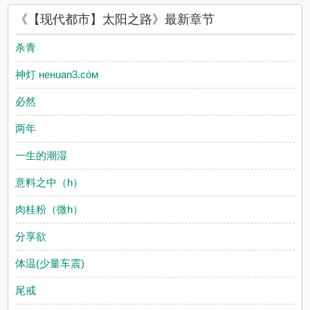
网赞同或者支持【现代都市】太阳之路读者的观点。
《【现代都市】太阳之路》最新章节
杀青
神灯 нeнuan3.còм
必然
两年
一生的潮湿
意料之中（h）
肉桂粉（微h）
分享欲
体温(少量车震)
尾戒