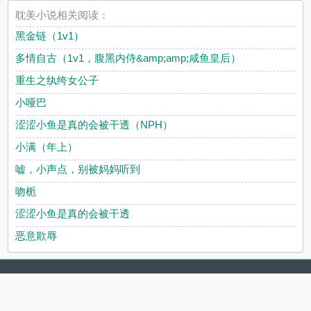
耽美小说相关阅读：
黑金链（1v1）
多情自古（1v1，腹黑内侍&amp;amp;咸鱼皇后）
重生之纨绔女公子
小哑巴
涩涩小鱼是真的会被干透（NPH）
小满（年上）
嘘，小声点，别被妈妈听到
吻栀
涩涩小鱼是真的会被干透
恶意欺辱