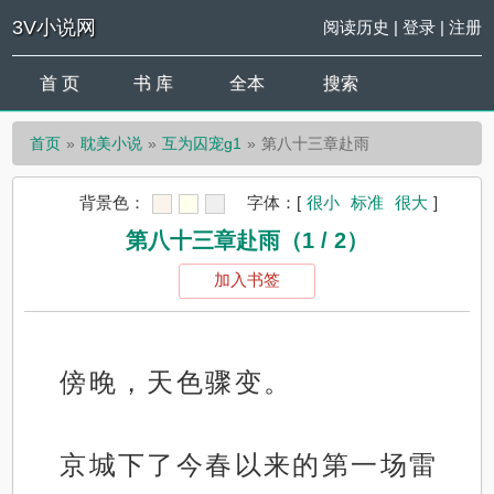
3V小说网
阅读历史
|
登录
|
注册
首 页
书 库
全本
搜索
首页
耽美小说
互为囚宠g1
第八十三章赴雨
背景色：
字体：
[
很小
标准
很大
]
第八十三章赴雨（1 / 2）
加入书签
傍晚，天色骤变。
京城下了今春以来的第一场雷