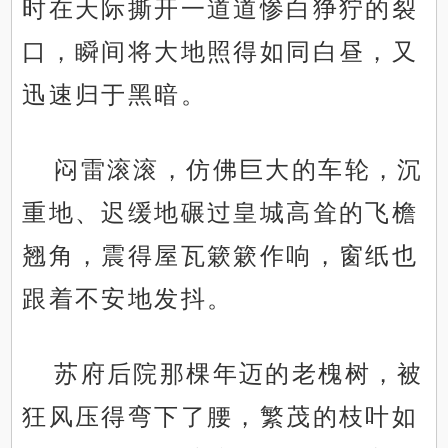
时在天际撕开一道道惨白狰狞的裂
口，瞬间将大地照得如同白昼，又
迅速归于黑暗。
闷雷滚滚，仿佛巨大的车轮，沉
重地、迟缓地碾过皇城高耸的飞檐
翘角，震得屋瓦簌簌作响，窗纸也
跟着不安地发抖。
苏府后院那棵年迈的老槐树，被
狂风压得弯下了腰，繁茂的枝叶如