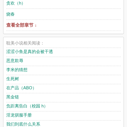
贪欢（h）
烧春
查看全部章节 ↓
耽美小说相关阅读：
涩涩小鱼是真的会被干透
恶意欺辱
李米的猜想
生死树
在产品（ABO）
黑金链
负距离告白（校园 h）
淫龙驯服手册
我们到底什么关系