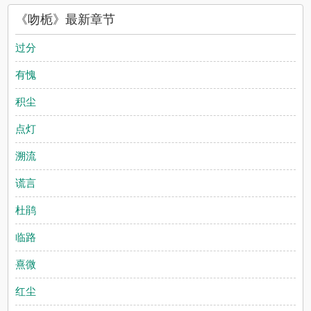
《吻栀》最新章节
过分
有愧
积尘
点灯
溯流
谎言
杜鹃
临路
熹微
红尘