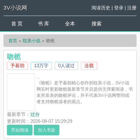
3V小说网
阅读历史
|
登录
|
注册
首 页
书 库
全本
搜索
首页
耽美小说
吻栀
吻栀
予暮朝
13万字
0人读过
连载
...
《吻栀》是予暮朝精心创作的耽美小说，3V小说
网实时更新吻栀最新章节并且提供无弹窗阅读，书
友所发表的吻栀评论，并不代表3V小说网赞同或
者支持吻栀读者的观点。
最新章节：
过分
更新时间：2026-08-07 15:29:29
开始阅读
加入书架