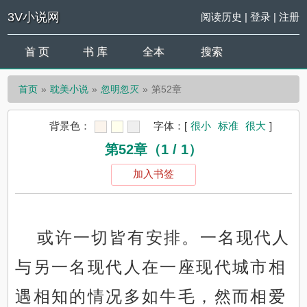
3V小说网
阅读历史
|
登录
|
注册
首 页
书 库
全本
搜索
首页
耽美小说
忽明忽灭
第52章
背景色：
字体：
[
很小
标准
很大
]
第52章（1 / 1）
加入书签
或许一切皆有安排。一名现代人
与另一名现代人在一座现代城市相
遇相知的情况多如牛毛，然而相爱