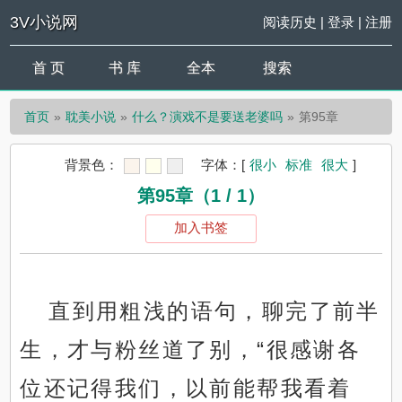
3V小说网
阅读历史
|
登录
|
注册
首 页
书 库
全本
搜索
首页
耽美小说
什么？演戏不是要送老婆吗
第95章
背景色：
字体：
[
很小
标准
很大
]
第95章（1 / 1）
加入书签
直到用粗浅的语句，聊完了前半
生，才与粉丝道了别，“很感谢各
位还记得我们，以前能帮我看着