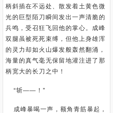
柄斜插在不远处、散发着土黄色微
光的巨型陌刀瞬间发出一声清脆的
兵鸣，受召狂飞回他的掌心。成峰
双腿虽被死死束缚，但他上身雄浑
的灵力却如火山爆发般轰然翻涌，
海量的真气毫无保留地灌注进了那
柄宽大的长刀之中！
“斩——！”
成峰暴喝一声，额角青筋暴起，