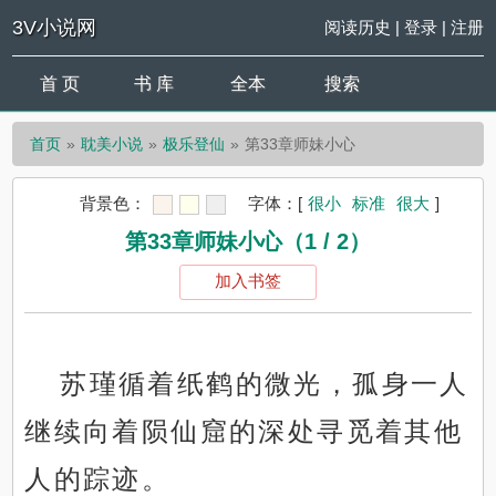
3V小说网
阅读历史
|
登录
|
注册
首 页
书 库
全本
搜索
首页
耽美小说
极乐登仙
第33章师妹小心
背景色：
字体：
[
很小
标准
很大
]
第33章师妹小心（1 / 2）
加入书签
苏瑾循着纸鹤的微光，孤身一人
继续向着陨仙窟的深处寻觅着其他
人的踪迹。