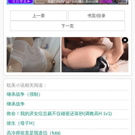
上一章
书页/目录
下一页
耽美小说相关阅读：
继承战争（强制）
继承战争
救命！我的厌女症总裁不仅碰瓷还装秒(调教高H 1v1)
彼生［母子H］
高冷师祖竟是我道侣（futa)