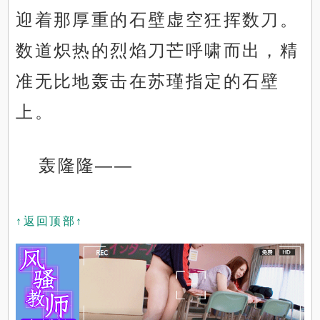
迎着那厚重的石壁虚空狂挥数刀。
数道炽热的烈焰刀芒呼啸而出，精
准无比地轰击在苏瑾指定的石壁
上。
轰隆隆——
↑返回顶部↑