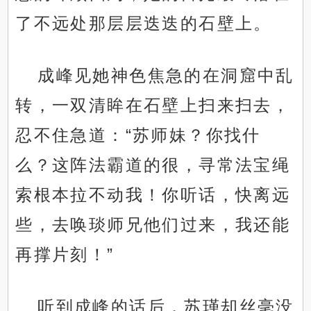
了不远处那层层迭迭的石壁上。
成峰见她神色焦急的在洞窟中乱
转，一双清眸在石壁上扫来扫去，
忍不住急道：“苏师妹？你找什
么？这阵法霸道的很，寻常法宝绳
索根本拉不动我！你听话，快离远
些，去唤琰师兄他们过来，我还能
再撑片刻！”
听到成峰的话后，苏瑾却丝毫没