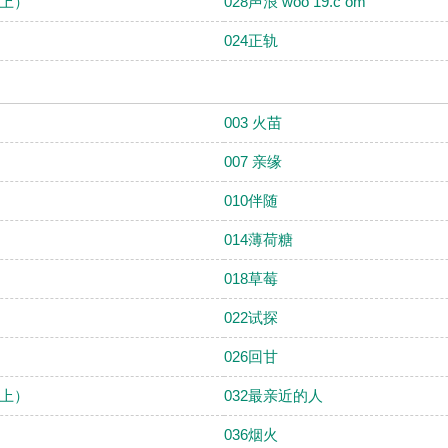
（上）
028声浪 woo 19.c om
024正轨
003 火苗
007 亲缘
010伴随
014薄荷糖
018草莓
022试探
026回甘
（上）
032最亲近的人
036烟火