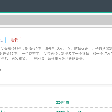
过
连载
 父母离婚那年，谢渝汐9岁，谢云尝12岁。 女儿随母远走，儿子随父
，谢云尝17岁。 一切都变了。 父亲再婚，家里多了一个继母，和一个17
年后，再次相逢。 主线剧情：妹妹想方设法攻略哥哥。 —————...
精心创作的超爽肉文，3V小说网实时更新云汐（校园 骨科）最新章节并
云汐（校园 骨科）读者的观点。
8
034初雪