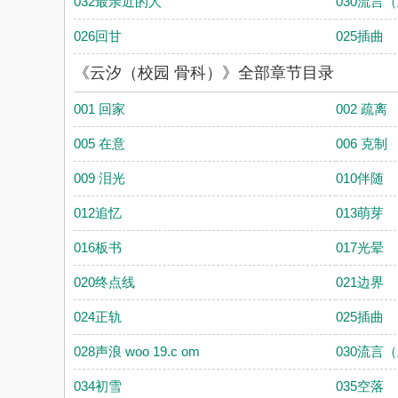
032最亲近的人
030流言
026回甘
025插曲
《云汐（校园 骨科）》全部章节目录
001 回家
002 疏离
005 在意
006 克制
009 泪光
010伴随
012追忆
013萌芽
016板书
017光晕
020终点线
021边界
024正轨
025插曲
028声浪 woo 19.c om
030流言
034初雪
035空落