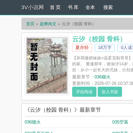
3V小说网
首 页
书 库
全本
搜索
首页
超爽肉文
云汐（校园 骨科）
云汐（校园 骨科）
夏亦轻
18万字
0人读
【呆萌傲娇妹妹×温柔克制哥哥】
的家。 重逢那年，谢渝汐14岁
括：从小一起长大的兄妹，分别多
《云汐（校园 骨科）》是夏亦轻
最新章节：
036烟火
并不代表3V小说网赞同或者支持
更新时间：2026-07-26 10:37:3
开始阅读
加入书架
《云汐（校园 骨科）》最新章节
036烟火
035空落