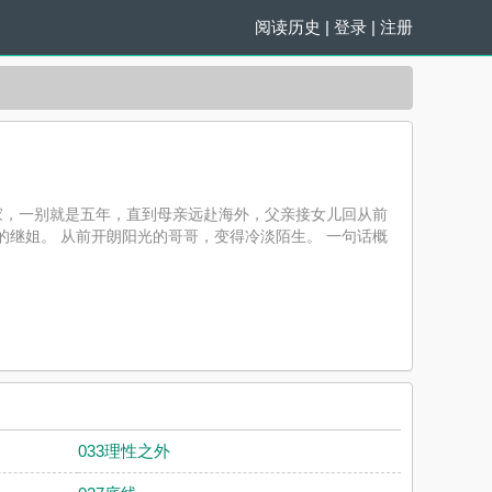
阅读历史
|
登录
|
注册
留家，一别就是五年，直到母亲远赴海外，父亲接女儿回从前
岁的继姐。 从前开朗阳光的哥哥，变得冷淡陌生。 一句话概
且提供无弹窗阅读，书友所发表的云汐（校园 骨科）评论，
033理性之外