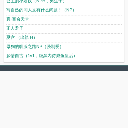
公主的小娇奴（NPH，男生子）
写自己的同人文有什么问题！（NP）
真·百合天堂
正人君子
夏宫 （出轨 H）
母狗的驯服之路NP（强制爱）
多情自古（1v1，腹黑内侍咸鱼皇后）