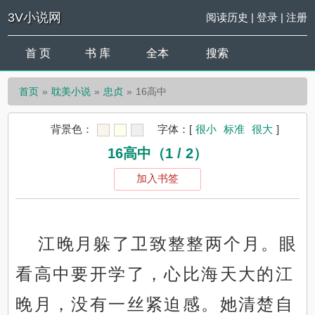
3V小说网
阅读历史
|
登录
|
注册
首 页
书 库
全本
搜索
首页
耽美小说
忠贞
16高中
背景色：
字体：
[
很小
标准
很大
]
16高中（1 / 2）
加入书签
江晚月躲了卫致整整两个月。眼
看高中要开学了，心比海天大的江
晚月，没有一丝紧迫感。她清楚自