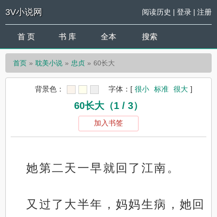
3V小说网
阅读历史
|
登录
|
注册
首 页
书 库
全本
搜索
首页
耽美小说
忠贞
60长大
背景色：
字体：
[
很小
标准
很大
]
60长大（1 / 3）
加入书签
她第二天一早就回了江南。
又过了大半年，妈妈生病，她回