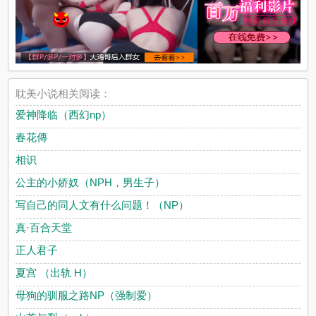
耽美小说相关阅读：
爱神降临（西幻np）
春花傳
相识
公主的小娇奴（NPH，男生子）
写自己的同人文有什么问题！（NP）
真·百合天堂
正人君子
夏宫 （出轨 H）
母狗的驯服之路NP（强制爱）