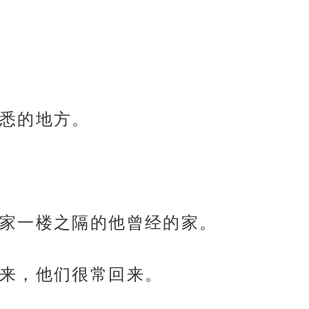
悉的地方。
家一楼之隔的他曾经的家。
来，他们很常回来。