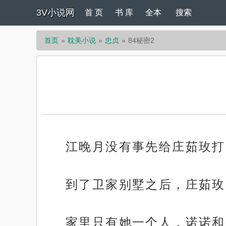
3V小说网
首 页
书 库
全本
搜索
首页
耽美小说
忠贞
84秘密2
江晚月没有事先给庄茹玫打
到了卫家别墅之后，庄茹玫
家里只有她一个人，诺诺和