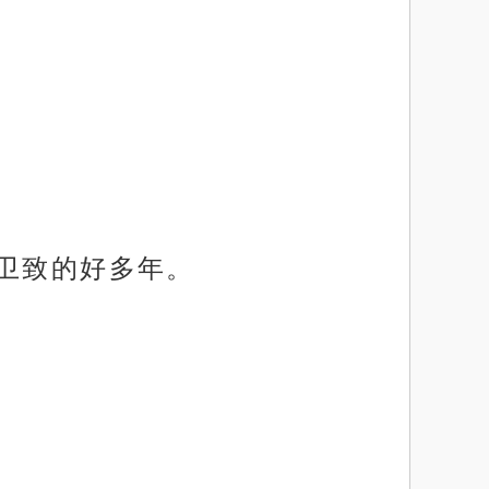
了卫致的好多年。