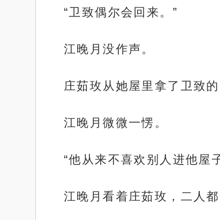
“卫致偶尔会回来。”
江晚月没作声。
庄茹玫从她屋里拿了卫致的
江晚月微微一愣。
“他从来不喜欢别人进他屋
江晚月看着庄茹玫，二人都