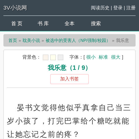
3V小说网
阅读历史
|
登录
|
注册
首 页
书 库
全本
搜索
首页
耽美小说
被选中的受害人（NP/强制/校园）
我乐意
背景色：
字体：
[
很小
标准
很大
]
我乐意（1 / 9）
加入书签
晏书文觉得他似乎真拿自己当三
岁小孩了，打完巴掌给个糖吃就能
让她忘记之前的疼？