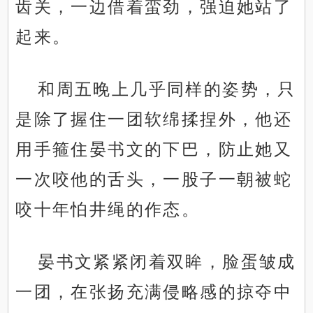
齿关，一边借着蛮劲，强迫她站了
起来。
和周五晚上几乎同样的姿势，只
是除了握住一团软绵揉捏外，他还
用手箍住晏书文的下巴，防止她又
一次咬他的舌头，一股子一朝被蛇
咬十年怕井绳的作态。
晏书文紧紧闭着双眸，脸蛋皱成
一团，在张扬充满侵略感的掠夺中