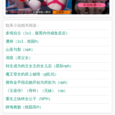
耽美小说相关阅读：
多情自古（1v1，腹黑内侍咸鱼皇后）
遭殃（1v1，校园h）
山茶与梨（nph）
湖底（亲父女）
转生成为肉文女主的女儿后（星际nph）
魔王母女的床上秘情（gl乱伦）
拥有金手指后她开始为所欲为（nph）
《玉壶传》（骨科）（兄妹）（np）
重生之纨绔女公子（NPH）
静海旖旎（校园高H）