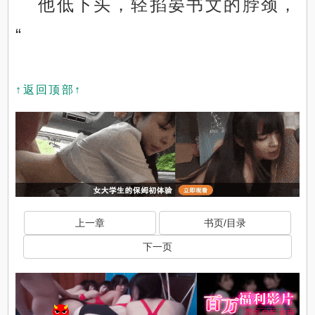
他低下头，轻掐晏书文的脖颈，
“
↑返回顶部↑
上一章
书页/目录
下一页