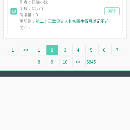
作者：奶油小姐
字数：11万字
10
阅读
阅读量：0
更新到：
第二十三章你真人其实陌生得可以记不起
简介：
1
<<
1
2
3
4
5
6
7
8
9
10
>>
6845