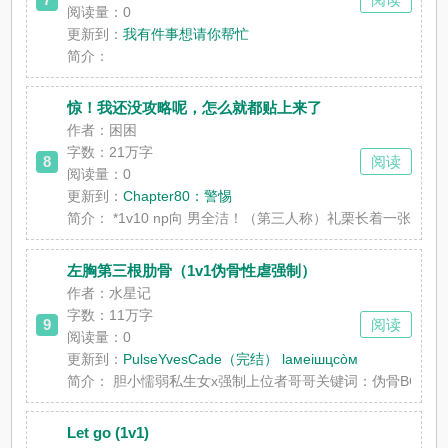
阅读量：0
更新到：
我有件事想请你帮忙
简介：
惊！我还没攻略呢，怎么就都贴上来了
作者：困困
字数：21万字
8
阅读
阅读量：0
更新到：
Chapter80：警惕
简介：
*1v10 np向 男全洁！（第三人称）礼栗长着一
左胸第三根肋骨（1v1伪骨性虐强制）
作者：水星记
字数：11万字
9
阅读
阅读量：0
更新到：
PulseYvesCade（完结） laмeiшцcòм
简介：
胆小懦弱私生女x强制上位者哥哥关键词：伪骨BG 
Let go (1v1)