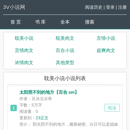
3V小说网
阅读历史
|
登录
|
注册
首 页
书 库
全本
搜索
耽美小说
耽美肉文
言情小说
言情肉文
百合小说
超爽肉文
浓情肉文
其他类型
耽美小说小说列表
太阳照不到的地方【百合 sm】
作者：豆冰北乐蒂
字数：5万字
1
阅读
阅读量：0
更新到：
23正文
简介：
阳光照不到的地方，藏着秘密。白日可以是姐妹，夜晚