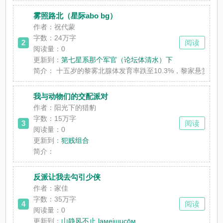
雾照路北（星际abo bg）
作者：祝代蒙
字数：24万字
2
阅读
阅读量：0
更新到：
第七星系那个军官（论坛体清水）下
简介：
十五岁的黎雾北腺体发育率跌至10.3%，黎家悬赏一亿信
我与动物们的交配派对
作者：阳光下的猎豹
字数：15万字
3
阅读
阅读量：0
更新到：
犯贱组合
简介：
反派让我去勾引少侠
作者：家佳
字数：35万字
4
阅读
阅读量：0
更新到：
山静风不止 laмeiшucōм