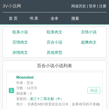
3V小说网
阅读历史
|
登录
|
注册
首 页
书 库
全本
搜索
耽美小说
耽美肉文
言情小说
言情肉文
百合小说
超爽肉文
浓情肉文
其他类型
百合小说小说列表
Moonshot
作者：莎洽
字数：14万字
1
阅读
阅读量：0
更新到：
第三十二章京都（中）
简介：
非典型ABO背景设定在日本，如果有写的不准确的地