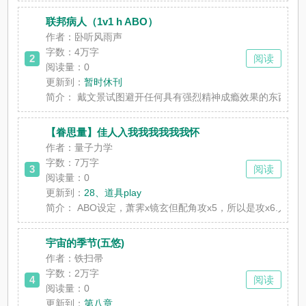
联邦病人（1v1 h ABO）
作者：卧听风雨声
字数：4万字
2
阅读
阅读量：0
更新到：
暂时休刊
简介：
戴文景试图避开任何具有强烈精神成瘾效果的东西，单
【眷思量】佳人入我我我我我我怀
作者：量子力学
字数：7万字
3
阅读
阅读量：0
更新到：
28、道具play
简介：
ABO设定，萧霁x镜玄但配角攻x5，所以是攻x6
宇宙的季节(五悠)
作者：铁扫帚
字数：2万字
4
阅读
阅读量：0
更新到：
第八章