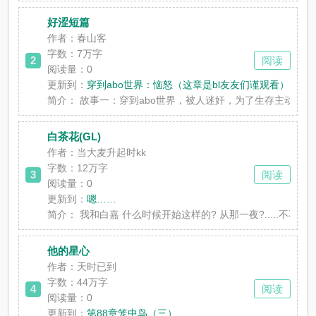
好涩短篇
作者：春山客
字数：7万字
2
阅读
阅读量：0
更新到：
穿到abo世界：恼怒（这章是bl友友们谨观看）
简介：
故事一：穿到abo世界，被人迷奸，为了生存主动勾引
白茶花(GL)
作者：当大麦升起时kk
字数：12万字
3
阅读
阅读量：0
更新到：
嗯……
简介：
我和白嘉 什么时候开始这样的? 从那一夜?.....不不不
他的星心
作者：天时已到
字数：44万字
4
阅读
阅读量：0
更新到：
第88章笼中鸟（三）