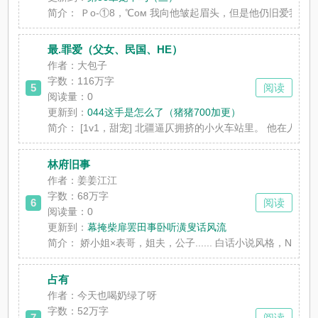
简介：
Ｐο-①8，℃οм 我向他皱起眉头，但是他仍旧爱我。
最.罪爱（父女、民国、HE）
作者：大包子
字数：116万字
5
阅读
阅读量：0
更新到：
044这手是怎么了（猪猪700加更）
简介：
[1v1，甜宠] 北疆逼仄拥挤的小火车站里。 他在
林府旧事
作者：姜姜江江
字数：68万字
6
阅读
阅读量：0
更新到：
幕掩柴扉罢田事卧听潢叟话风流
简介：
娇小姐×表哥，姐夫，公子...... 白话小说风格，N
占有
作者：今天也喝奶绿了呀
字数：52万字
7
阅读