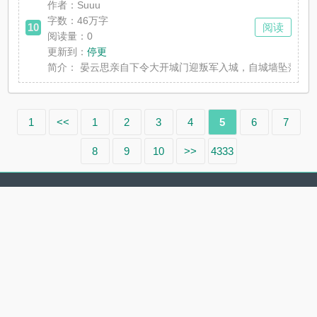
作者：Suuu
字数：46万字
10
阅读
阅读量：0
更新到：
停更
简介：
晏云思亲自下令大开城门迎叛军入城，自城墙坠落意欲殉
1
<<
1
2
3
4
5
6
7
8
9
10
>>
4333