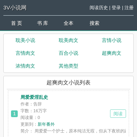
3V小说网
阅读历史
|
登录
|
注册
首 页
书 库
全本
搜索
耽美小说
耽美肉文
言情小说
言情肉文
百合小说
超爽肉文
浓情肉文
其他类型
超爽肉文小说列表
周爱爱淫乱史
作者：告辞
字数：16万字
1
阅读
阅读量：0
更新到：
新年番外
简介：
周爱爱一个护士，原本纯洁无瑕，但从下夜班的路上被