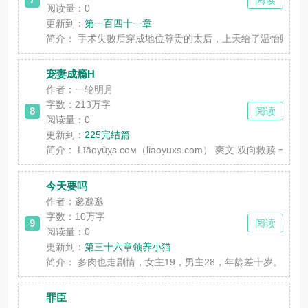
阅读量：0
更新到：
第一百四十一章
简介：
手术失败后穿成地位尊贵的太后，上天给了温怡卿一个健
宠妻成瘾H
作者：一轮明月
字数：213万字
8
阅读
阅读量：0
更新到：
225完结篇
简介：
Līāоyùχs.cом（liaoyuxs.com）
今天要吗
作者：邈邈邈
字数：10万字
9
阅读
阅读量：0
更新到：
第三十六章领养小猫
简介：
多肉也走剧情，女主19，男主28，年龄差十岁。一个
罪臣